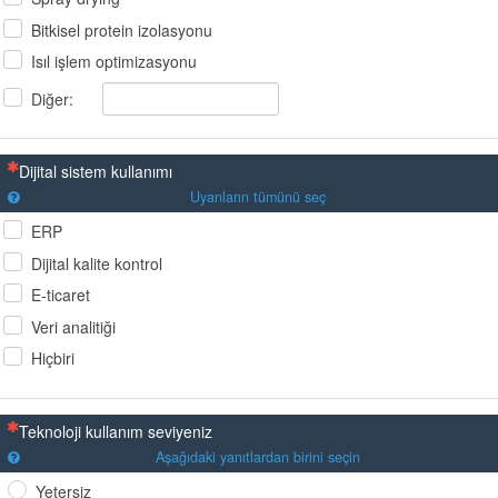
Bitkisel protein izolasyonu
Isıl işlem optimizasyonu
Diğer:
(Bu sorunun yanıtlanması zorunludur)
Dijital sistem kullanımı
Uyanların tümünü seç
ERP
Dijital kalite kontrol
E-ticaret
Veri analitiği
Hiçbiri
(Bu sorunun yanıtlanması zorunludur)
Teknoloji kullanım seviyeniz
Aşağıdaki yanıtlardan birini seçin
Yetersiz