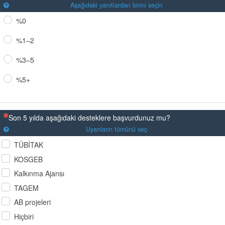
Aşağıdaki yanıtlardan birini seçin
%0
%1–2
%3–5
%5+
(Bu sorunun yanıtlanması zorunludur)
Son 5 yılda aşağıdaki desteklere başvurdunuz mu?
Uyanların tümünü seç
TÜBİTAK
KOSGEB
Kalkınma Ajansı
TAGEM
AB projeleri
Hiçbiri