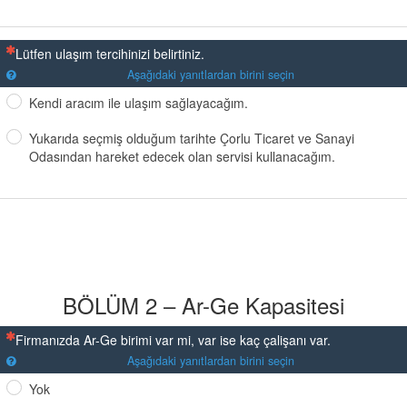
(Bu sorunun yanıtlanması zorunludur)
Lütfen ulaşım tercihinizi belirtiniz.
Aşağıdaki yanıtlardan birini seçin
Kendi aracım ile ulaşım sağlayacağım.
Yukarıda seçmiş olduğum tarihte Çorlu Ticaret ve Sanayi
Odasından hareket edecek olan servisi kullanacağım.
BÖLÜM 2 – Ar-Ge Kapasitesi
(Bu sorunun yanıtlanması zorunludur)
Firmanızda Ar-Ge birimi var mi, var ise kaç çalişanı var.
Aşağıdaki yanıtlardan birini seçin
Yok