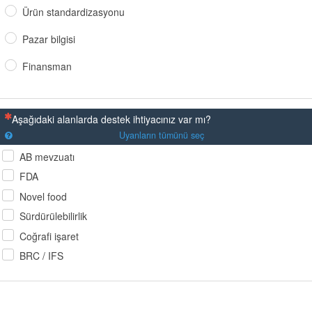
Ürün standardizasyonu
Pazar bilgisi
Finansman
(Bu sorunun yanıtlanması zorunludur)
Aşağıdaki alanlarda destek ihtiyacınız var mı?
Uyanların tümünü seç
AB mevzuatı
FDA
Novel food
Sürdürülebilirlik
Coğrafi işaret
BRC / IFS