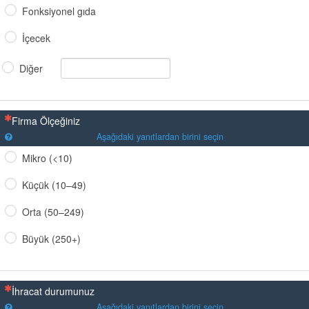
Fonksiyonel gıda
İçecek
Diğer
(Bu sorunun yanıtlanması zorunludur)
Firma Ölçeğiniz
Aşağıdaki yanıtlardan birini seçin
Mikro (<10)
Küçük (10–49)
Orta (50–249)
Büyük (250+)
(Bu sorunun yanıtlanması zorunludur)
İhracat durumunuz
Aşağıdaki yanıtlardan birini seçin