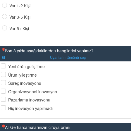
Var 1-2 Kişi
Var 3-5 Kişi
Var 5+ Kişi
(Bu sorunun yanıtlanması zorunludur)
Son 3 yılda aşağıdakilerden hangilerini yaptınız?
Uyanların tümünü seç
Yeni ürün geliştirme
Ürün iyileştirme
Süreç inovasyonu
Organizasyonel inovasyon
Pazarlama inovasyonu
Hiç inovasyon yapılmadı
(Bu sorunun yanıtlanması zorunludur)
Ar-Ge harcamalarınızın ciroya oranı