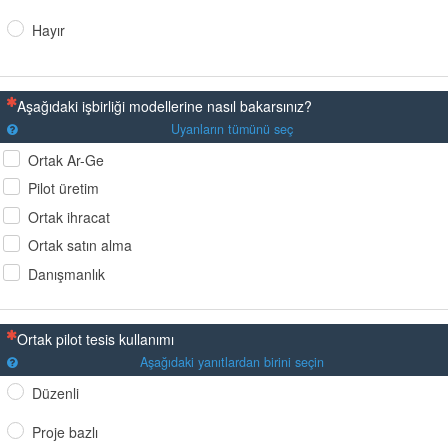
Hayır
(Bu sorunun yanıtlanması zorunludur)
Aşağıdaki işbirliği modellerine nasıl bakarsınız?
Uyanların tümünü seç
Ortak Ar-Ge
Pilot üretim
Ortak ihracat
Ortak satın alma
Danışmanlık
(Bu sorunun yanıtlanması zorunludur)
Ortak pilot tesis kullanımı
Aşağıdaki yanıtlardan birini seçin
Düzenli
Proje bazlı