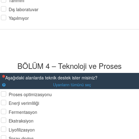
Tahmini
Dış laboratuvar
Yapılmıyor
BÖLÜM 4 – Teknoloji ve Proses
(Bu sorunun yanıtlanması zorunludur)
Aşağıdaki alanlarda teknik destek ister misiniz?
Uyanların tümünü seç
Proses optimizasyonu
Enerji verimliliği
Fermentasyon
Ekstraksiyon
Liyofilizasyon
Spray drying