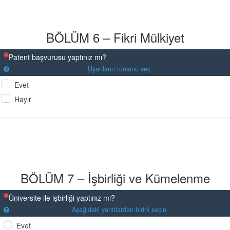
BÖLÜM 6 – Fikri Mülkiyet
(Bu sorunun yanıtlanması zorunludur)
Patent başvurusu yaptınız mı?
Uyanların tümünü seç
Evet
Hayır
BÖLÜM 7 – İşbirliği ve Kümelenme
(Bu sorunun yanıtlanması zorunludur)
Üniversite ile işbirliği yaptınız mı?
Aşağıdaki yanıtlardan birini seçin
Evet