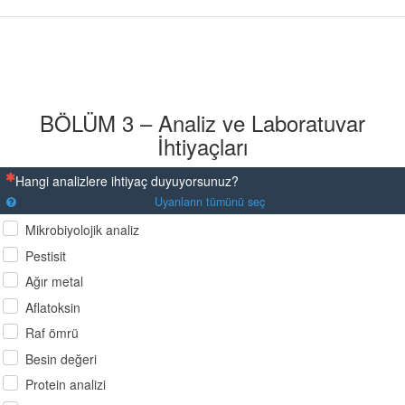
BÖLÜM 3 – Analiz ve Laboratuvar
İhtiyaçları
(Bu sorunun yanıtlanması zorunludur)
Hangi analizlere ihtiyaç duyuyorsunuz?
Uyanların tümünü seç
Mikrobiyolojik analiz
Pestisit
Ağır metal
Aflatoksin
Raf ömrü
Besin değeri
Protein analizi