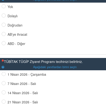
Yok
Dolaylı
Doğrudan
AB’ye ihracat
ABD - Diğer
(Bu sorunun yanıtlanması zorunludur)
TÜBİTAK TÜGİP Ziyaret Programı tecihinizi belirtiniz.
Aşağıdaki yanıtlardan birini seçin
1 Nisan 2026 - Çarşamba
7 Nisan 2026 - Salı
14 Nisan 2026 - Salı
21 Nisan 2026 - Salı