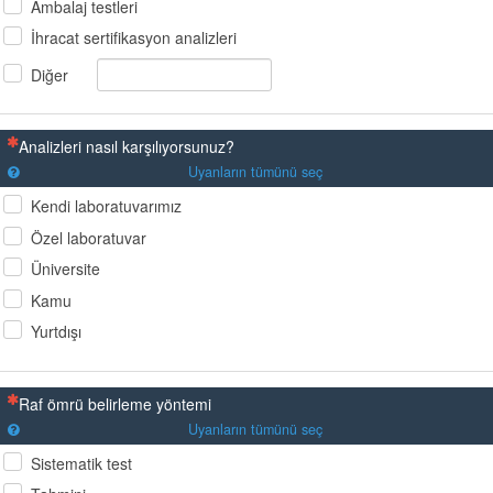
Ambalaj testleri
İhracat sertifikasyon analizleri
Diğer
(Bu sorunun yanıtlanması zorunludur)
Analizleri nasıl karşılıyorsunuz?
Uyanların tümünü seç
Kendi laboratuvarımız
Özel laboratuvar
Üniversite
Kamu
Yurtdışı
(Bu sorunun yanıtlanması zorunludur)
Raf ömrü belirleme yöntemi
Uyanların tümünü seç
Sistematik test