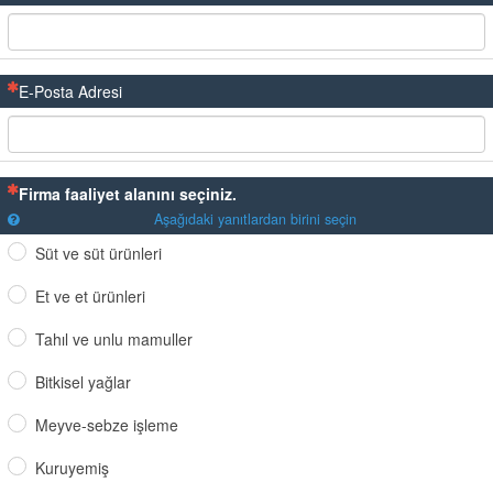
(Bu sorunun yanıtlanması zorunludur)
E-Posta Adresi
(Bu sorunun yanıtlanması zorunludur)
Firma faaliyet alanını seçiniz.
Aşağıdaki yanıtlardan birini seçin
Süt ve süt ürünleri
Et ve et ürünleri
Tahıl ve unlu mamuller
Bitkisel yağlar
Meyve-sebze işleme
Kuruyemiş